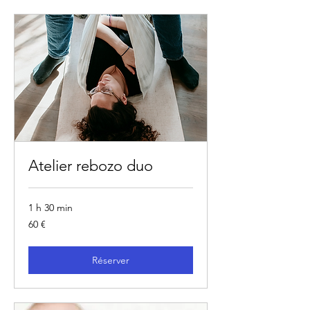
Atelier rebozo duo
1 h 30 min
60
60 €
euros
Réserver