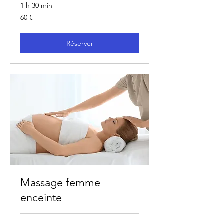
1 h 30 min
60
60 €
euros
Réserver
Massage femme
enceinte