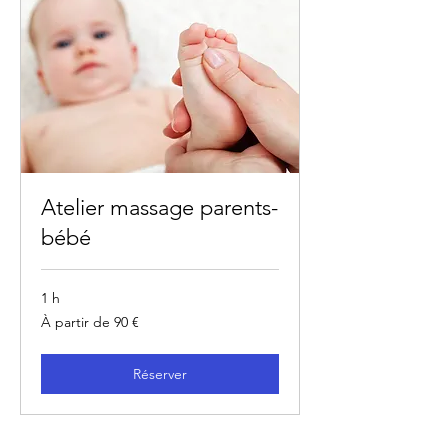
Atelier massage parents-
bébé
1 h
À
À partir de 90 €
partir
de
90
euros
Réserver