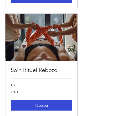
Soin Rituel Rebozo
3 h
230
230 €
euros
Réserver