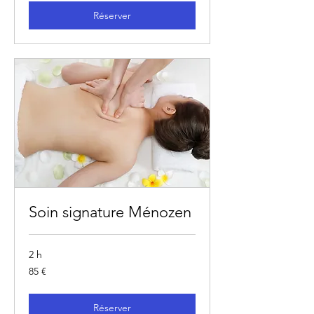
Réserver
Soin signature Ménozen
2 h
85
85 €
euros
Réserver