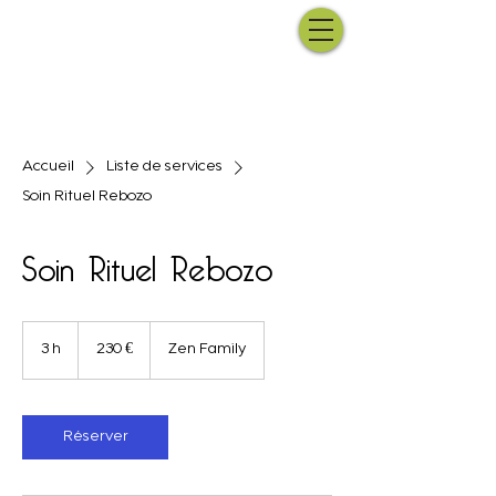
Accueil
Liste de services
Soin Rituel Rebozo
Soin Rituel Rebozo
230
euros
3 h
3
230 €
Zen Family
h
Réserver