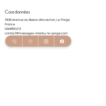
Coordonnées
150B Avenue du Bassin d'Arcachon, Le Porge,
France
0661850213
contact@massages-shiatsu-le-porge.com
Zen Family
150B, Avenue du bassin d'arcachon - Le Porge
Réalisation Arobaz Conception 2024
Politique de confidentialité
Mentions légales
Infos cookies