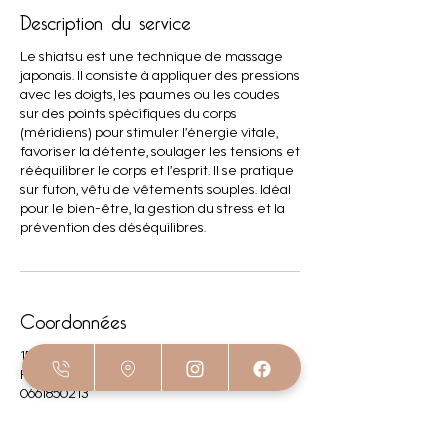
Description du service
Le shiatsu est une technique de massage
japonais. Il consiste à appliquer des pressions
avec les doigts, les paumes ou les coudes
sur des points spécifiques du corps
(méridiens) pour stimuler l’énergie vitale,
favoriser la détente, soulager les tensions et
rééquilibrer le corps et l’esprit. Il se pratique
sur futon, vêtu de vêtements souples. Idéal
pour le bien-être, la gestion du stress et la
prévention des déséquilibres.
Coordonnées
150B Avenue du Bassin d'Arcachon, Le Porge,
France
0661850213
contact@massages-shiatsu-le-porge.com