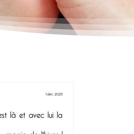
1 déc. 2025
t là et avec lui la
magie de l'hiver !