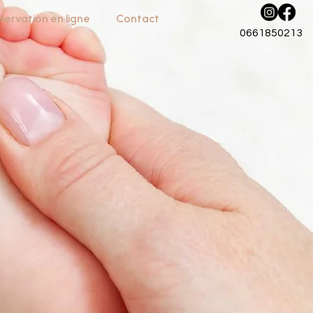
servation en ligne
Contact
0661850213